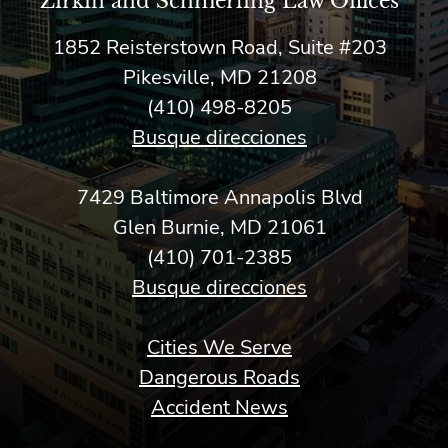
Zirkin and Schmerling Law‎ Offices
1852 Reisterstown Road, Suite #203
Pikesville, MD 21208
(410) 498-8205
Busque direcciones
7429 Baltimore Annapolis Blvd
Glen Burnie, MD 21061
(410) 701-2385
Busque direcciones
Cities We Serve
Dangerous Roads
Accident News