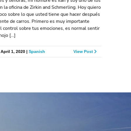
s y señoras, mi nombre es Ilan y soy uno de los
 la oficina de Zirkin and Schmerling. Hoy quiero
oco sobre lo que usted tiene que hacer después
dente de carros. Primero es muy importante
 control sobre tus emociones, es normal sentir
nojo […]
April 1, 2020 |
Spanish
View Post