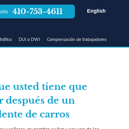
410-753-4611
English
atis
tráfico
DUI o DWI
Compensación de trabajadores
ue usted tiene que
r después de un
dente de carros